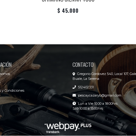
$ 45.000
ACIÓN
CONTACTO
 somos
Gregorio Cordovez 540, Local 107, Gale
Buale, La Serena
o
512402331
 y Condiciones
pescaycazaryb@gmail.com
Lun a Vie 10:00 a 18:00hrs
Sáb 10:00 a 15:00hrs