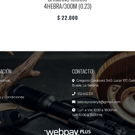
4HEBRA/300M (0.23)
$ 22.000
ACIÓN
CONTACTO
 somos
Gregorio Cordovez 540, Local 107, Gale
Buale, La Serena
o
512402331
 y Condiciones
pescaycazaryb@gmail.com
Lun a Vie 10:00 a 18:00hrs
Sáb 10:00 a 15:00hrs