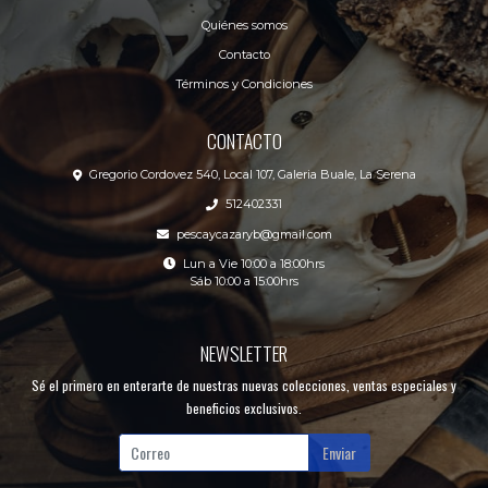
Quiénes somos
Contacto
Términos y Condiciones
CONTACTO
Gregorio Cordovez 540, Local 107, Galeria Buale, La Serena
512402331
pescaycazaryb@gmail.com
Lun a Vie 10:00 a 18:00hrs
Sáb 10:00 a 15:00hrs
NEWSLETTER
Sé el primero en enterarte de nuestras nuevas colecciones, ventas especiales y
beneficios exclusivos.
Enviar