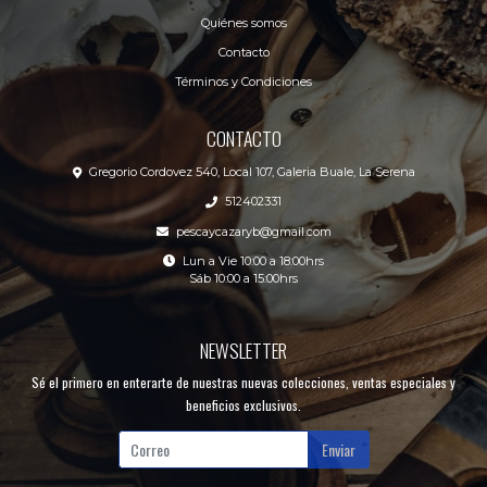
Quiénes somos
Contacto
Términos y Condiciones
CONTACTO
Gregorio Cordovez 540, Local 107, Galeria Buale, La Serena
512402331
pescaycazaryb@gmail.com
Lun a Vie 10:00 a 18:00hrs
Sáb 10:00 a 15:00hrs
NEWSLETTER
Sé el primero en enterarte de nuestras nuevas colecciones, ventas especiales y
beneficios exclusivos.
Enviar