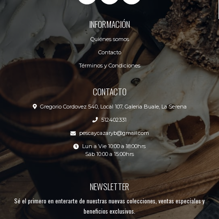
INFORMACIÓN
Quiénes somos
Contacto
Términos y Condiciones
CONTACTO
Gregorio Cordovez 540, Local 107, Galeria Buale, La Serena
512402331
pescaycazaryb@gmail.com
Lun a Vie 10:00 a 18:00hrs
Sáb 10:00 a 15:00hrs
NEWSLETTER
Sé el primero en enterarte de nuestras nuevas colecciones, ventas especiales y
beneficios exclusivos.