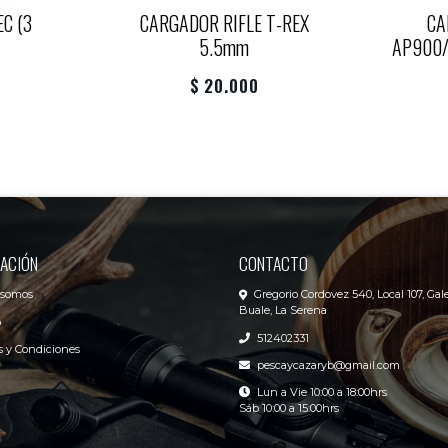
C (3
CARGADOR RIFLE T-REX
CA
5.5mm
AP900
$ 20.000
ACIÓN
CONTACTO
 somos
Gregorio Cordovez 540, Local 107, Gale
Buale, La Serena
o
512402331
 y Condiciones
pescaycazaryb@gmail.com
Lun a Vie 10:00 a 18:00hrs
Sáb 10:00 a 15:00hrs