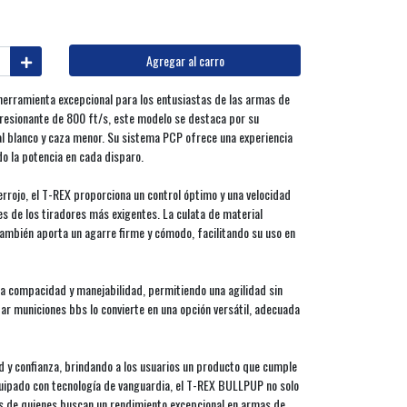
Agregar al carro
herramienta excepcional para los entusiastas de las armas de
resionante de 800 ft/s, este modelo se destaca por su
 al blanco y caza menor. Su sistema PCP ofrece una experiencia
do la potencia en cada disparo.
rrojo, el T-REX proporciona un control óptimo y una velocidad
s de los tiradores más exigentes. La culata de material
 también aporta un agarre firme y cómodo, facilitando su uso en
na compacidad y manejabilidad, permitiendo una agilidad sin
zar municiones bbs lo convierte en una opción versátil, adecuada
d y confianza, brindando a los usuarios un producto que cumple
quipado con tecnología de vanguardia, el T-REX BULLPUP no solo
as de quienes buscan un rendimiento excepcional en armas de