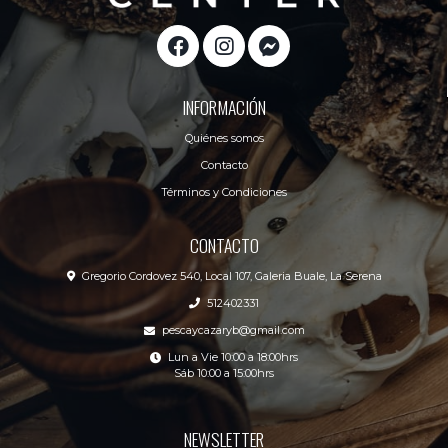
INFORMACIÓN
Quiénes somos
Contacto
Términos y Condiciones
CONTACTO
Gregorio Cordovez 540, Local 107, Galeria Buale, La Serena
512402331
pescaycazaryb@gmail.com
Lun a Vie 10:00 a 18:00hrs
Sáb 10:00 a 15:00hrs
NEWSLETTER