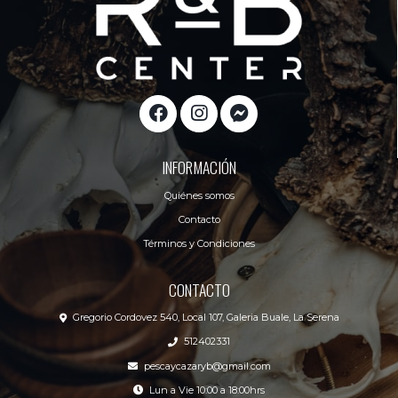
INFORMACIÓN
Quiénes somos
Contacto
Términos y Condiciones
CONTACTO
Gregorio Cordovez 540, Local 107, Galeria Buale, La Serena
512402331
pescaycazaryb@gmail.com
Lun a Vie 10:00 a 18:00hrs