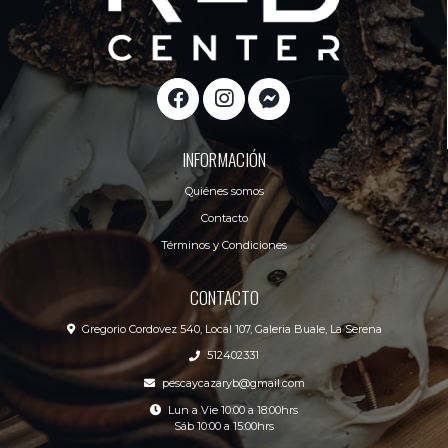
INFORMACIÓN
Quiénes somos
Contacto
Términos y Condiciones
CONTACTO
Gregorio Cordovez 540, Local 107, Galeria Buale, La Serena
512402331
pescaycazaryb@gmail.com
Lun a Vie 10:00 a 18:00hrs
Sáb 10:00 a 15:00hrs