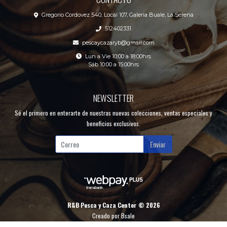
Gregorio Cordovez 540, Local 107, Galeria Buale, La Serena
512402331
pescaycazaryb@gmail.com
Lun a Vie 10:00 a 18:00hrs
Sáb 10:00 a 15:00hrs
NEWSLETTER
Sé el primero en enterarte de nuestras nuevas colecciones, ventas especiales y
beneficios exclusivos.
Enviar
R&B Pesca y Caza Center © 2026
Creado por
Bsale