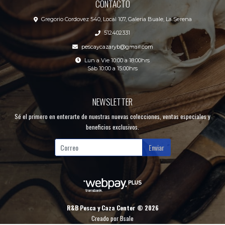
CONTACTO
Gregorio Cordovez 540, Local 107, Galeria Buale, La Serena
512402331
pescaycazaryb@gmail.com
Lun a Vie 10:00 a 18:00hrs
Sáb 10:00 a 15:00hrs
NEWSLETTER
Sé el primero en enterarte de nuestras nuevas colecciones, ventas especiales y
beneficios exclusivos.
Enviar
R&B Pesca y Caza Center © 2026
Creado por
Bsale