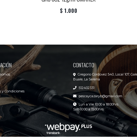
$ 1.000
ACIÓN
CONTACTO
 somos
Gregorio Cordovez 540, Local 107, Gale
Buale, La Serena
o
512402331
 y Condiciones
pescaycazaryb@gmail.com
Lun a Vie 10:00 a 18:00hrs
Sáb 10:00 a 15:00hrs