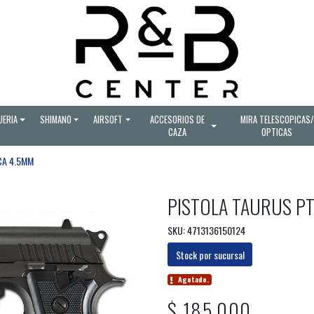
UERIA
SHIMANO
AIRSOFT
ACCESORIOS DE
MIRA TELESCOPICAS/
CAZA
OPTICAS
CA 4.5MM
PISTOLA TAURUS P
SKU: 4713136150124
Stock por sucursal
Agotado.
$ 185.000