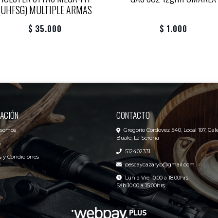
(UHFSG) MULTIPLE ARMAS
$ 35.000
$ 1.000
ACIÓN
CONTACTO
 somos
Gregorio Cordovez 540, Local 107, Gale
Buale, La Serena
o
512402331
 y Condiciones
pescaycazaryb@gmail.com
Lun a Vie 10:00 a 18:00hrs
Sáb 10:00 a 15:00hrs