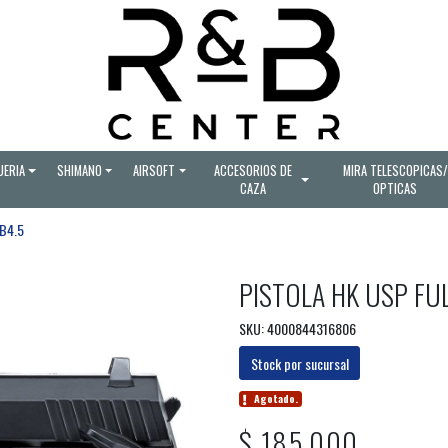
UERIA
SHIMANO
AIRSOFT
ACCESORIOS DE
MIRA TELESCOPICAS/
CAZA
OPTICAS
B4.5
PISTOLA HK USP FU
SKU: 4000844316806
Stock por sucursal
Agotado.
$ 185.000