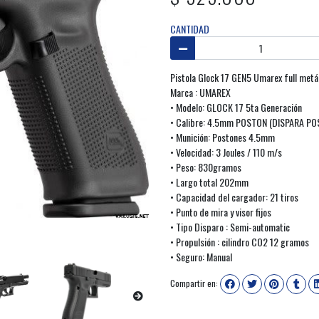
CANTIDAD
Pistola Glock 17 GEN5 Umarex full metá
Marca : UMAREX
• Modelo: GLOCK 17 5ta Generación
• Calibre: 4.5mm POSTON (DISPARA P
• Munición: Postones 4.5mm
• Velocidad: 3 Joules / 110 m/s
• Peso: 830gramos
• Largo total 202mm
• Capacidad del cargador: 21 tiros
• Punto de mira y visor fijos
• Tipo Disparo : Semi-automatic
• Propulsión : cilindro CO2 12 gramos
• Seguro: Manual
Compartir en: