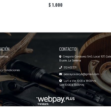
$ 1.000
ACIÓN
CONTACTO
 somos
Gregorio Cordovez 540, Local 107, Gale
Buale, La Serena
o
512402331
 y Condiciones
pescaycazaryb@gmail.com
Lun a Vie 10:00 a 18:00hrs
Sáb 10:00 a 15:00hrs