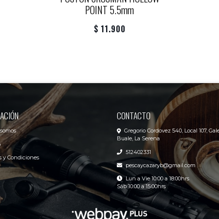
POINT 5.5mm
$ 11.900
ACIÓN
CONTACTO
 somos
Gregorio Cordovez 540, Local 107, Gale
Buale, La Serena
o
512402331
 y Condiciones
pescaycazaryb@gmail.com
Lun a Vie 10:00 a 18:00hrs
Sáb 10:00 a 15:00hrs