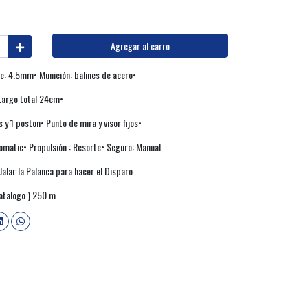
Agregar al carro
e: 4.5mm• Munición: balines de acero•
Largo total 24cm•
 y 1 poston• Punto de mira y visor fijos•
omatic• Propulsión : Resorte• Seguro: Manual
alar la Palanca para hacer el Disparo
catalogo ) 250 m