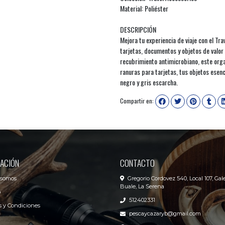
Material: Poliéster
DESCRIPCIÓN
Mejora tu experiencia de viaje con el Tr
tarjetas, documentos y objetos de valor
recubrimiento antimicrobiano, este orga
ranuras para tarjetas, tus objetos esen
negro y gris escarcha.
Compartir en:
ACIÓN
CONTACTO
 somos
Gregorio Cordovez 540, Local 107, Gale
Buale, La Serena
o
512402331
 y Condiciones
pescaycazaryb@gmail.com