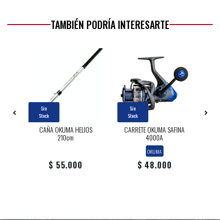
TAMBIÉN PODRÍA INTERESARTE
Sin
Sin
Stock
Stock
50
CAÑA OKUMA HELIOS
CARRETE OKUMA SAFINA
210cm
4000A
OKUMA
$ 55.000
$ 48.000