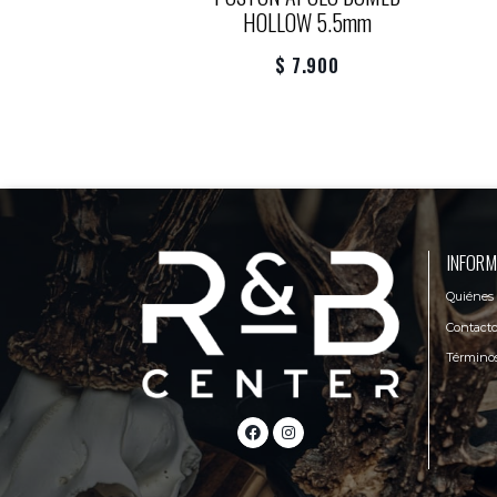
HOLLOW 5.5mm
25.000
$ 7.900
INFORM
Quiénes
Contact
Términos