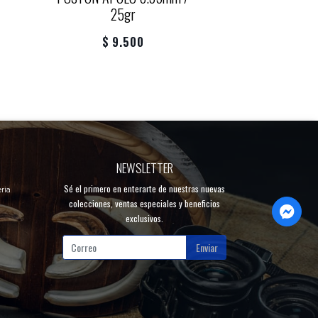
25gr
5.5mm/2
$ 9.500
$ 16.
NEWSLETTER
Sé el primero en enterarte de nuestras nuevas
ria
colecciones, ventas especiales y beneficios
exclusivos.
Enviar