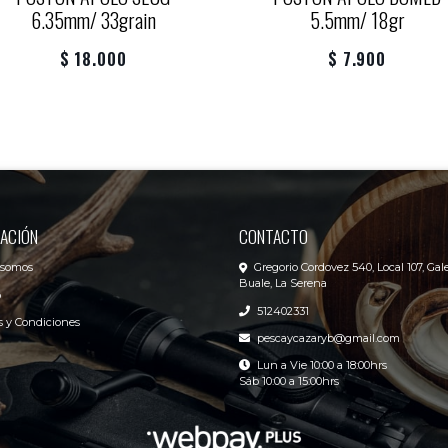
6.35mm/ 33grain
5.5mm/ 18gr
$ 18.000
$ 7.900
ACIÓN
CONTACTO
 somos
Gregorio Cordovez 540, Local 107, Gale
Buale, La Serena
o
512402331
 y Condiciones
pescaycazaryb@gmail.com
Lun a Vie 10:00 a 18:00hrs
Sáb 10:00 a 15:00hrs