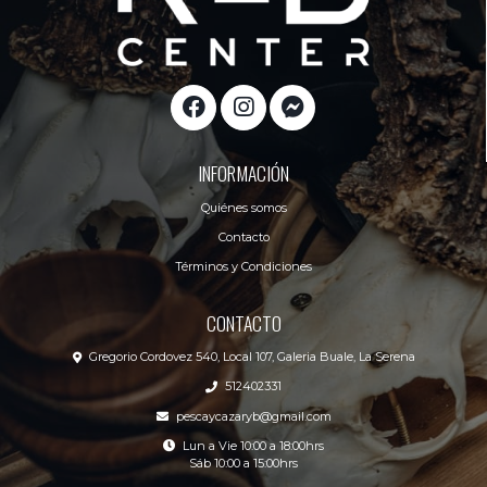
INFORMACIÓN
Quiénes somos
Contacto
Términos y Condiciones
CONTACTO
Gregorio Cordovez 540, Local 107, Galeria Buale, La Serena
512402331
pescaycazaryb@gmail.com
Lun a Vie 10:00 a 18:00hrs
Sáb 10:00 a 15:00hrs