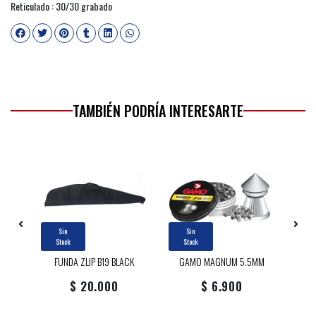
Reticulado : 30/30 grabado
TAMBIÉN PODRÍA INTERESARTE
Sin
Sin
Stock
Stock
BLK
FUNDA ZLIP B19 BLACK
GAMO MAGNUM 5.5MM
FU
$ 20.000
$ 6.900