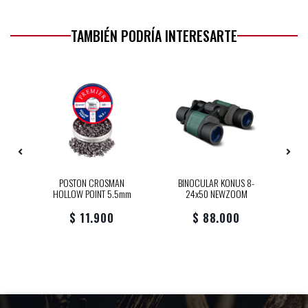
TAMBIÉN PODRÍA INTERESARTE
BLK
POSTON CROSMAN
BINOCULAR KONUS 8-
FU
HOLLOW POINT 5.5mm
24x50 NEWZOOM
$ 11.900
$ 88.000