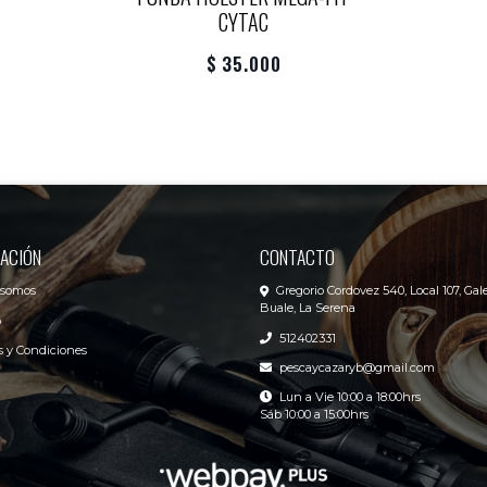
CYTAC
$ 35.000
ACIÓN
CONTACTO
 somos
Gregorio Cordovez 540, Local 107, Gale
Buale, La Serena
o
512402331
 y Condiciones
pescaycazaryb@gmail.com
Lun a Vie 10:00 a 18:00hrs
Sáb 10:00 a 15:00hrs