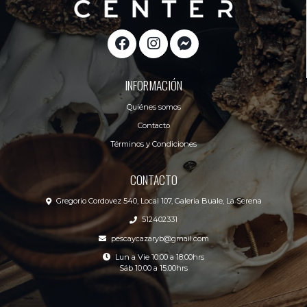
INFORMACIÓN
Quiénes somos
Contacto
Términos y Condiciones
CONTACTO
Gregorio Cordovez 540, Local 107, Galeria Buale, La Serena
512402331
pescaycazaryb@gmail.com
Lun a Vie 10:00 a 18:00hrs
Sáb 10:00 a 15:00hrs