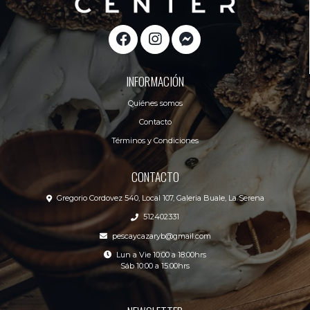
INFORMACIÓN
Quiénes somos
Contacto
Términos y Condiciones
CONTACTO
Gregorio Cordovez 540, Local 107, Galeria Buale, La Serena
512402331
pescaycazaryb@gmail.com
Lun a Vie 10:00 a 18:00hrs
Sáb 10:00 a 15:00hrs