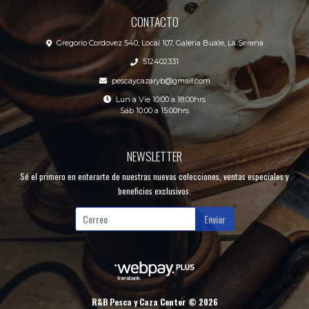
CONTACTO
Gregorio Cordovez 540, Local 107, Galeria Buale, La Serena
512402331
pescaycazaryb@gmail.com
Lun a Vie 10:00 a 18:00hrs
Sáb 10:00 a 15:00hrs
NEWSLETTER
Sé el primero en enterarte de nuestras nuevas colecciones, ventas especiales y
beneficios exclusivos.
Enviar
R&B Pesca y Caza Center © 2026