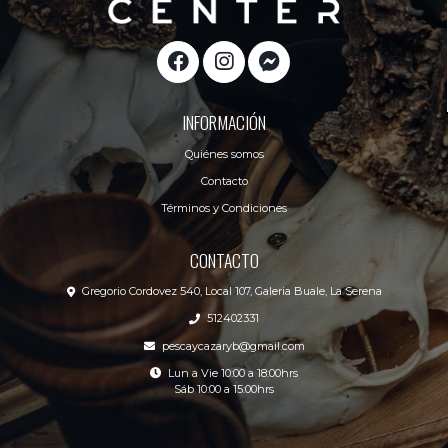
INFORMACIÓN
Quiénes somos
Contacto
Términos y Condiciones
CONTACTO
Gregorio Cordovez 540, Local 107, Galeria Buale, La Serena
512402331
pescaycazaryb@gmail.com
Lun a Vie 10:00 a 18:00hrs
Sáb 10:00 a 15:00hrs