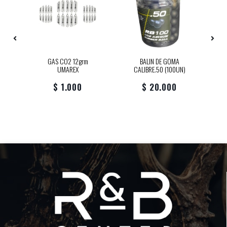
CA
GAS CO2 12grm
BALIN DE GOMA
P
UMAREX
CALIBRE.50 (100UN)
$ 1.000
$ 20.000