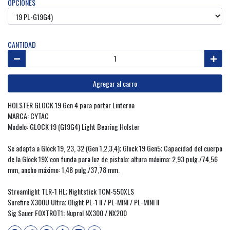
OPCIONES
CANTIDAD
Agregar al carro
HOLSTER GLOCK 19 Gen 4 para portar Linterna
MARCA: CYTAC
Modelo: GLOCK 19 (G19G4) Light Bearing Holster
Se adapta a Glock 19, 23, 32 (Gen 1,2,3,4); Glock 19 Gen5; Capacidad del cuerpo
de la Glock 19X con funda para luz de pistola: altura máxima: 2,93 pulg./74,56
mm, ancho máximo: 1,48 pulg./37,78 mm.
Streamlight TLR-1 HL; Nightstick TCM-550XLS
Surefire X300U Ultra; Olight PL-1 II / PL-MINI / PL-MINI II
Sig Sauer FOXTROT1; Nuprol NX300 / NX200