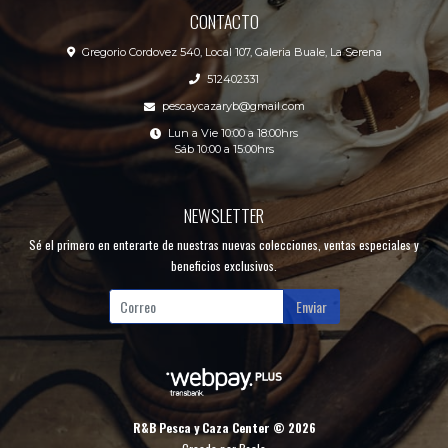
CONTACTO
Gregorio Cordovez 540, Local 107, Galeria Buale, La Serena
512402331
pescaycazaryb@gmail.com
Lun a Vie 10:00 a 18:00hrs
Sáb 10:00 a 15:00hrs
NEWSLETTER
Sé el primero en enterarte de nuestras nuevas colecciones, ventas especiales y
beneficios exclusivos.
Enviar
R&B Pesca y Caza Center © 2026