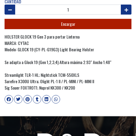
CANTIDAD
Encargar
HOLSTER GLOCK 19 Gen 3 para portar Linterna
MARCA: CYTAC
Modelo: GLOCK 19 (CY-PL-G19G3) Light Bearing Holster
Se adapta a Glock 19 (Gen 1,2,3,4) Altura máxima 2.93" Ancho 1.48"
Streamlight TLR-1 HL; Nightstick TCM-550XLS
Surefire X300U Ultra; Olight PL-1 II / PL-MINI / PL-MINI II
Sig Sauer FOXTROT1; Nuprol NX300 / NX200