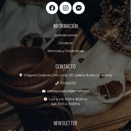
INFORMACIÓN
Quiénes somos
Contacto
Términos y Condiciones
CONTACTO
Gregorio Cordovez 540, Local 107, Galeria Buale, La Serena
512402331
pescaycazaryb@gmail.com
Lun a Vie 10:00 a 18:00hrs
Sáb 10:00 a 15:00hrs
NEWSLETTER