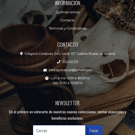
INFORMACIÓN
Quiénes somos
Contacto
Términos y Condiciones
CONTACTO
Gregorio Cordovez 540, Local 107, Galeria Buale, La Serena
512402331
pescaycazaryb@gmail.com
Lun a Vie 10:00 a 18:00hrs
Sáb 10:00 a 15:00hrs
NEWSLETTER
Sé el primero en enterarte de nuestras nuevas colecciones, ventas especiales y
beneficios exclusivos.
Enviar