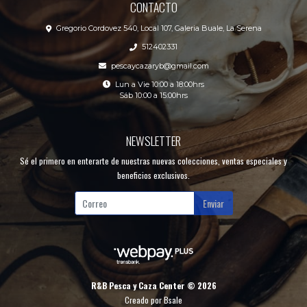
CONTACTO
Gregorio Cordovez 540, Local 107, Galeria Buale, La Serena
512402331
pescaycazaryb@gmail.com
Lun a Vie 10:00 a 18:00hrs
Sáb 10:00 a 15:00hrs
NEWSLETTER
Sé el primero en enterarte de nuestras nuevas colecciones, ventas especiales y
beneficios exclusivos.
Enviar
R&B Pesca y Caza Center © 2026
Creado por
Bsale