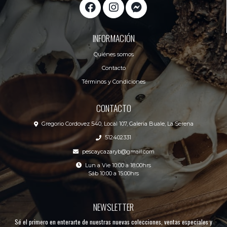
INFORMACIÓN
Quiénes somos
Contacto
Términos y Condiciones
CONTACTO
Gregorio Cordovez 540, Local 107, Galeria Buale, La Serena
512402331
pescaycazaryb@gmail.com
Lun a Vie 10:00 a 18:00hrs
Sáb 10:00 a 15:00hrs
NEWSLETTER
Sé el primero en enterarte de nuestras nuevas colecciones, ventas especiales y