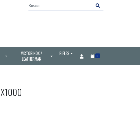
VICTORINOX /
RIFLES
0
LEATHERMAN
FX1000