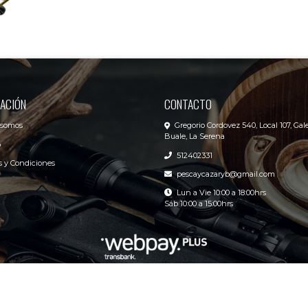
ACIÓN
CONTACTO
 somos
Gregorio Cordovez 540, Local 107, Gale
Buale, La Serena
o
512402331
 y Condiciones
pescaycazaryb@gmail.com
Lun a Vie 10:00 a 18:00hrs
Sáb 10:00 a 15:00hrs
R&B Pesca y Caza Center © 2026
Creado por
Bsale