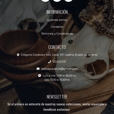
INFORMACIÓN
Quiénes somos
Contacto
Términos y Condiciones
CONTACTO
Gregorio Cordovez 540, Local 107, Galeria Buale, La Serena
512402331
pescaycazaryb@gmail.com
Lun a Vie 10:00 a 18:00hrs
Sáb 10:00 a 15:00hrs
NEWSLETTER
Sé el primero en enterarte de nuestras nuevas colecciones, ventas especiales y
beneficios exclusivos.