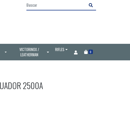
VICTORINOX /
RIFLES
0
LEATHERMAN
CUADOR 2500A