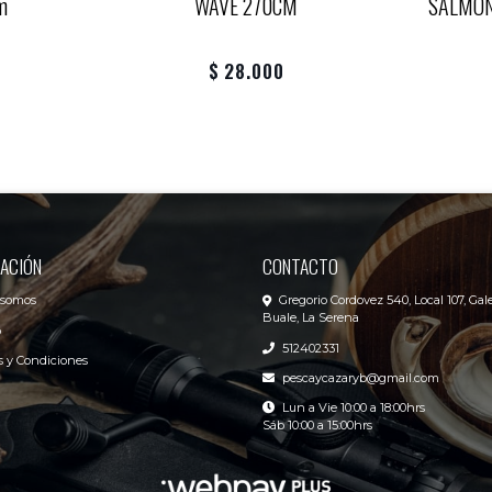
m
WAVE 270CM
SALMON
$ 28.000
ACIÓN
CONTACTO
 somos
Gregorio Cordovez 540, Local 107, Gale
Buale, La Serena
o
512402331
 y Condiciones
pescaycazaryb@gmail.com
Lun a Vie 10:00 a 18:00hrs
Sáb 10:00 a 15:00hrs