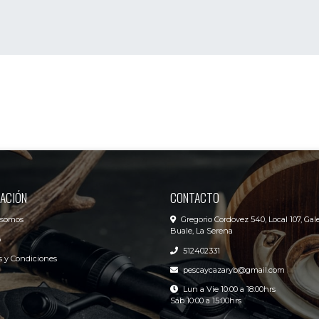
ACIÓN
CONTACTO
 somos
Gregorio Cordovez 540, Local 107, Gale
Buale, La Serena
o
512402331
 y Condiciones
pescaycazaryb@gmail.com
Lun a Vie 10:00 a 18:00hrs
Sáb 10:00 a 15:00hrs