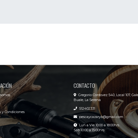
ACIÓN
CONTACTO
 somos
Gregorio Cordovez 540, Local 107, Gale
Buale, La Serena
o
512402331
 y Condiciones
pescaycazaryb@gmail.com
Lun a Vie 10:00 a 18:00hrs
Sáb 10:00 a 15:00hrs