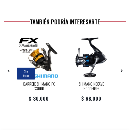
TAMBIÉN PODRÍA INTERESARTE
Sin
Stock
CARRETE SHIMANO FX
SHIMANO NEXAVE
3)
C3000
5000HGFE
4
$ 30.000
$ 68.000