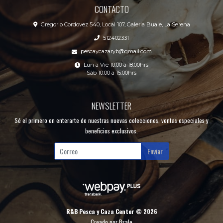
CONTACTO
Gregorio Cordovez 540, Local 107, Galeria Buale, La Serena
512402331
pescaycazaryb@gmail.com
Lun a Vie 10:00 a 18:00hrs
Sáb 10:00 a 15:00hrs
NEWSLETTER
Sé el primero en enterarte de nuestras nuevas colecciones, ventas especiales y
beneficios exclusivos.
Enviar
R&B Pesca y Caza Center © 2026
Creado por
Bsale