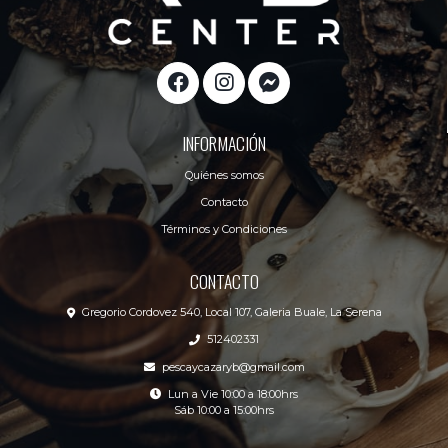
INFORMACIÓN
Quiénes somos
Contacto
Términos y Condiciones
CONTACTO
Gregorio Cordovez 540, Local 107, Galeria Buale, La Serena
512402331
pescaycazaryb@gmail.com
Lun a Vie 10:00 a 18:00hrs
Sáb 10:00 a 15:00hrs