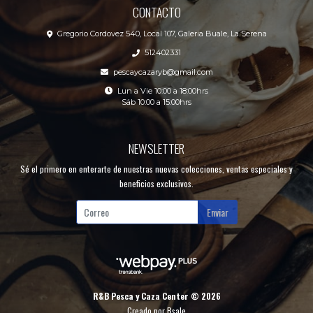
CONTACTO
Gregorio Cordovez 540, Local 107, Galeria Buale, La Serena
512402331
pescaycazaryb@gmail.com
Lun a Vie 10:00 a 18:00hrs
Sáb 10:00 a 15:00hrs
NEWSLETTER
Sé el primero en enterarte de nuestras nuevas colecciones, ventas especiales y
beneficios exclusivos.
Enviar
R&B Pesca y Caza Center © 2026
Creado por
Bsale