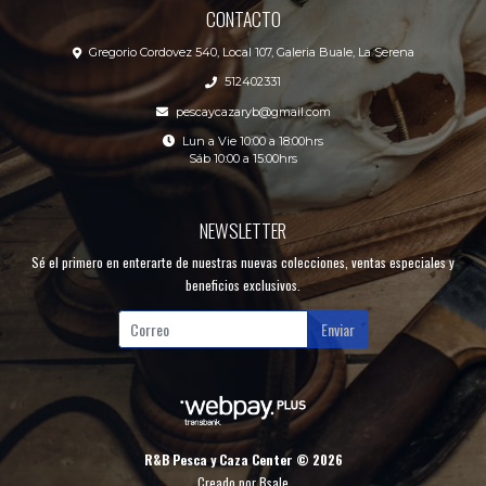
CONTACTO
Gregorio Cordovez 540, Local 107, Galeria Buale, La Serena
512402331
pescaycazaryb@gmail.com
Lun a Vie 10:00 a 18:00hrs
Sáb 10:00 a 15:00hrs
NEWSLETTER
Sé el primero en enterarte de nuestras nuevas colecciones, ventas especiales y
beneficios exclusivos.
Enviar
R&B Pesca y Caza Center © 2026
Creado por
Bsale