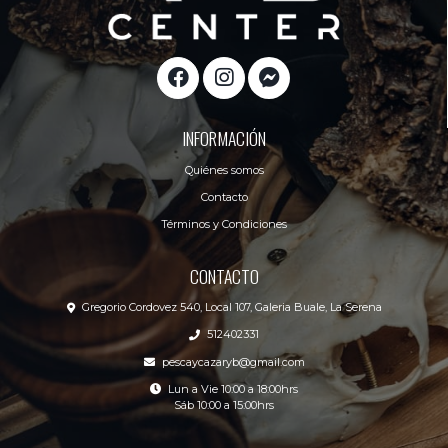
INFORMACIÓN
Quiénes somos
Contacto
Términos y Condiciones
CONTACTO
Gregorio Cordovez 540, Local 107, Galeria Buale, La Serena
512402331
pescaycazaryb@gmail.com
Lun a Vie 10:00 a 18:00hrs
Sáb 10:00 a 15:00hrs