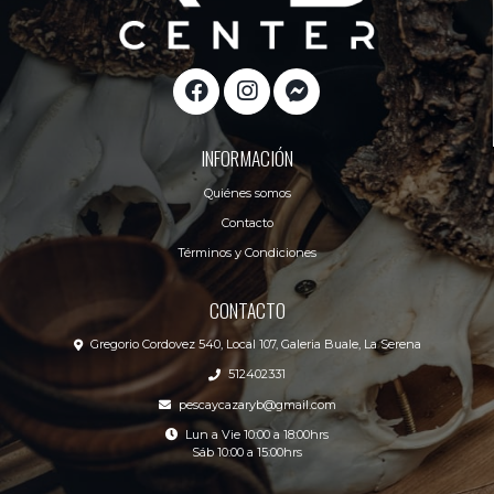
INFORMACIÓN
Quiénes somos
Contacto
Términos y Condiciones
CONTACTO
Gregorio Cordovez 540, Local 107, Galeria Buale, La Serena
512402331
pescaycazaryb@gmail.com
Lun a Vie 10:00 a 18:00hrs
Sáb 10:00 a 15:00hrs