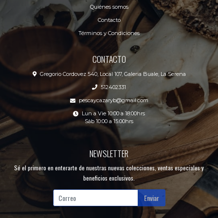
Quiénes somos
Contacto
Términos y Condiciones
CONTACTO
Gregorio Cordovez 540, Local 107, Galeria Buale, La Serena
512402331
pescaycazaryb@gmail.com
Lun a Vie 10:00 a 18:00hrs
Sáb 10:00 a 15:00hrs
NEWSLETTER
Sé el primero en enterarte de nuestras nuevas colecciones, ventas especiales y
beneficios exclusivos.
Enviar