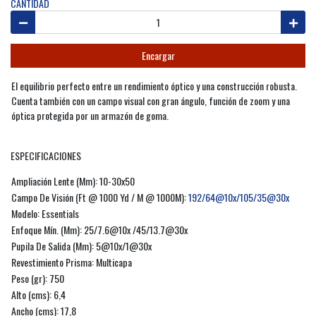
CANTIDAD
Encargar
El equilibrio perfecto entre un rendimiento óptico y una construcción robusta.
Cuenta también con un campo visual con gran ángulo, función de zoom y una
óptica protegida por un armazón de goma.
ESPECIFICACIONES
Ampliación Lente (Mm): 10-30x50
Campo De Visión (Ft @ 1000 Yd / M @ 1000M):
192/64@10x/105/35@30x
Modelo: Essentials
Enfoque Mín. (Mm): 25/7.6@10x /45/13.7@30x
Pupila De Salida (Mm): 5@10x/1@30x
Revestimiento Prisma: Multicapa
Peso (gr): 750
Alto (cms): 6,4
Ancho (cms): 17,8