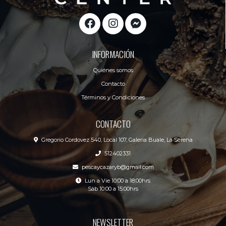
INFORMACIÓN
Quiénes somos
Contacto
Términos y Condiciones
CONTACTO
Gregorio Cordovez 540, Local 107, Galeria Buale, La Serena
512402331
pescaycazaryb@gmail.com
Lun a Vie 10:00 a 18:00hrs
Sáb 10:00 a 15:00hrs
NEWSLETTER