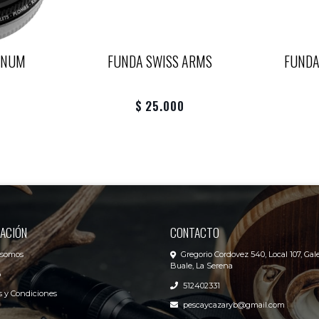
GNUM
FUNDA SWISS ARMS
FUNDA
$ 25.000
ACIÓN
CONTACTO
 somos
Gregorio Cordovez 540, Local 107, Gale
Buale, La Serena
o
512402331
 y Condiciones
pescaycazaryb@gmail.com