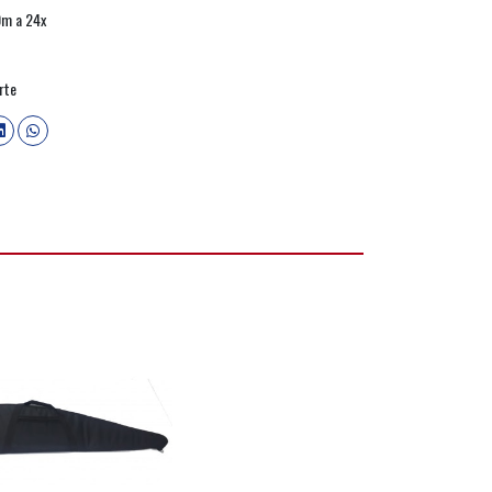
0m a 24x
rte