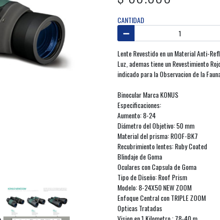
CANTIDAD
Lente Revestido en un Material Anti-Refl
Luz, ademas tiene un Revestimiento Rojo
indicado para la Observacion de la Fauna
Binocular Marca KONUS
Especificaciones:
Aumento: 8-24
Diámetro del Objetivo: 50 mm
Material del prisma: ROOF-BK7
Recubrimiento lentes: Ruby Coated
Blindaje de Goma
Oculares con Capsula de Goma
Tipo de Diseño: Roof Prism
Modelo: 8-24X50 NEW ZOOM
Enfoque Central con TRIPLE ZOOM
Opticas Tratadas
Vision en 1 Kilometro : 78-40 m