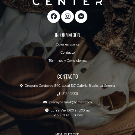
INFORMACIÓN
Quiénes somos
Contacto
Términos y Condiciones
CONTACTO
Gregorio Cordovez 540, Local 107, Galeria Buale, La Serena
512402331
pescaycazaryb@gmail.com
Lun a Vie 10:00 a 18:00hrs
Sáb 10:00 a 15:00hrs
NEWSLETTER