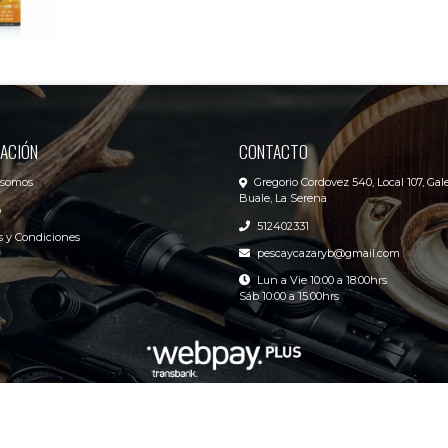
ACIÓN
CONTACTO
 somos
Gregorio Cordovez 540, Local 107, Gale
Buale, La Serena
o
512402331
 y Condiciones
pescaycazaryb@gmail.com
Lun a Vie 10:00 a 18:00hrs
Sáb 10:00 a 15:00hrs
R&B Pesca y Caza Center © 2026
Creado por
Bsale